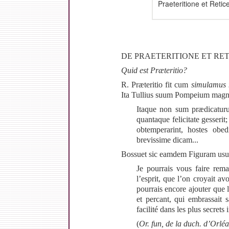
Praeteritione et Retic
DE PRAETERITIONE ET RE
Quid
est
Præteritio
?
R. Præteritio fit cum
simulamus
Ita Tullius suum Pompeium magni
Itaque non sum prædicaturus
quantaque felicitate gesserit
obtemperarint, hostes obed
brevissime dicam...
Bossuet sic eamdem Figuram usu
Je pourrais vous faire rem
l’esprit
, que
l’on
croyait avo
pourrais encore ajouter que l
et percant, qui embrassait 
facilité
dans les plus secrets i
(
Or.
fun,
de
la
duch.
d’Orléa