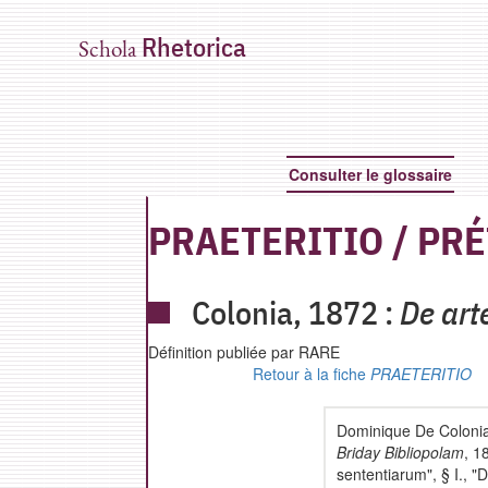
Rhetorica
Schola
Consulter le glossaire
PRAETERITIO
/
PRÉ
Colonia,
1872 :
De art
Définition publiée par RARE
Retour à la fiche
PRAETERITIO
Dominique De Coloni
Briday Bibliopolam
, 1
sententiarum",
§ I., 