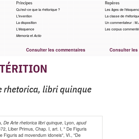
Principes
Repères
Qu'est-ce que la rhétorique ?
Les âges de l'éloquen
L'invention
La classe de rhétoriqu
La disposition
Un commentateur : M.A
L'éloquence
Les corpus commenté
et
Memoria
Actio
Consulter les commentaires
Consulter les 
TÉRITION
e rhetorica, libri quinque
a,
De Arte rhetorica libri quinque
, Lyon,
apud
872, Liber Primus, Chap. I, art. I, " De Figuris
"De Figuris ad movendum idoneis",
VI., "De