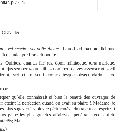
entia", p 77-78
TICENTIA
nos
vel
nescire,
vel
nolle
dicere
id quod vel maxime dicimus.
fice laudat per
Præteritionem:
, Quirites, quantas ille res, domi militiæque, terra marique,
; ut ejus semper voluntatibus non modo cives assenserint, socii
ierint, sed etiam venti tempestatesque obsecundarint. Hoc
rpat:
arquer
qu’elle
connaissait si bien la beauté des ouvrages de
ir atteint la perfection quand on avait su plaire à Madame; je
es plus sages et les plus
expérimentés
admiraient cet esprit vif
sans peine les plus grandes affaires et
pénétrait
avec tant de
ntérêts
; Mais
...
ns.
)