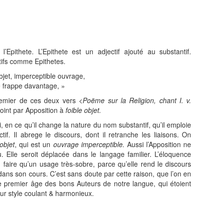
l’Epithete. L’Epithete est un adjectif ajouté au substantif.
ntifs comme
Epithetes
.
jet
,
imperceptible ouvrage,
me frappe davantage
, »
premier de ces deux vers <
Poëme sur la Religion, chant I. v.
joint par Apposition à
foible
objet.
 en ce qu’il change la nature du nom substantif, qu’il emploie
ctif. Il abrege le discours, dont il retranche les liaisons. On
 objet
, qui est un
ouvrage imperceptible.
Aussi
l’Apposition
ne
u. Elle seroit déplacée dans le langage familier. L’éloquence
 faire qu’un usage très
-
sobre, parce qu’elle rend le discours
 dans son cours. C’est sans doute par cette raison, que l’on en
 premier âge des bons Auteurs de notre langue, qui étoient
ur style coulant & harmonieux.