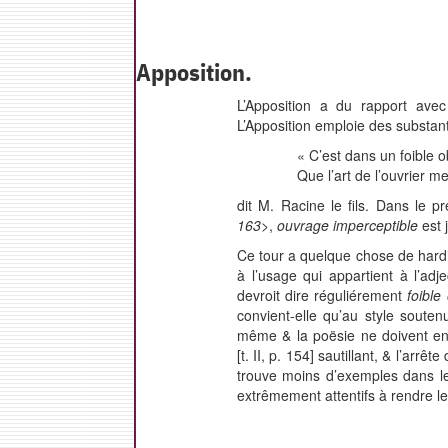
Apposition.
L’Apposition a du rapport avec 
L’Apposition emploie des substa
« C’est dans un
foible
ob
Que l’art de l’ouvrier 
dit M. Racine le fils. Dans le 
163
>,
ouvrage imperceptible
est 
Ce tour a quelque chose de hardi,
à l’usage qui appartient
à
l’adje
devroit dire réguliérement
foible
convient-elle qu’au style souten
même & la poësie
ne
doivent en
[t. II, p. 154] sautil
lant,
& l’arrête
trouve moins d’exemples dans le
extrêmement attentifs à rendre le