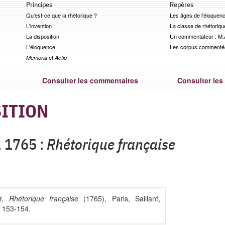
Principes
Repères
Qu'est-ce que la rhétorique ?
Les âges de l'éloquen
L'invention
La classe de rhétoriqu
La disposition
Un commentateur : M.A
L'éloquence
Les corpus commenté
et
Memoria
Actio
Consulter les commentaires
Consulter les 
ITION
,
1765 :
Rhétorique française
er,
Rhétorique française
(1765), Paris, Saillant,
p. 153-154.