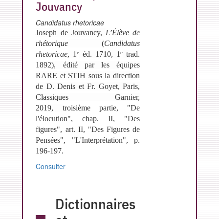
Jouvancy
Candidatus rhetoricae
Joseph de Jouvancy,
L’Élève de
rhétorique
(
Candidatus
e
e
rhetoricae
, 1
éd. 1710, 1
trad.
1892), édité par les équipes
RARE et STIH sous la direction
de D. Denis et Fr. Goyet, Paris,
Classiques Garnier,
2019,
troisième partie, "De
l'élocution", chap. II, "Des
figures", art. II, "Des Figures de
Pensées", "L'Interprétation", p.
196-197.
Consulter
Dictionnaires