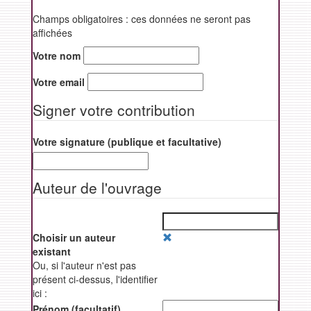
Champs obligatoires : ces données ne seront pas
affichées
Votre nom
Votre email
Signer votre contribution
Votre signature (publique et facultative)
Auteur de l'ouvrage
Effacer
Choisir un auteur
la
existant
selection
Ou, si l'auteur n'est pas
autocomplete
présent ci-dessus, l'identifier
ici :
Prénom (facultatif)